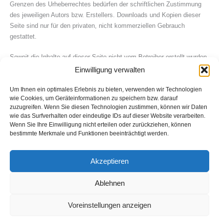
Grenzen des Urheberrechtes bedürfen der schriftlichen Zustimmung
des jeweiligen Autors bzw. Erstellers. Downloads und Kopien dieser
Seite sind nur für den privaten, nicht kommerziellen Gebrauch
gestattet.
Soweit die Inhalte auf dieser Seite nicht vom Betreiber erstellt wurden,
werden die Urheberrechte Dritter beachtet. Insbesondere werden
Einwilligung verwalten
Inhalte Dritter als solche gekennzeichnet. Sollten Sie trotzdem auf
eine Urheberrechtsverletzung aufmerksam werden, bitten wir um einen
Um Ihnen ein optimales Erlebnis zu bieten, verwenden wir Technologien
wie Cookies, um Geräteinformationen zu speichern bzw. darauf
entsprechenden Hinweis. Bei Bekanntwerden von Rechtsverletzungen
zuzugreifen. Wenn Sie diesen Technologien zustimmen, können wir Daten
werden wir derartige Inhalte umgehend entfernen.
wie das Surfverhalten oder eindeutige IDs auf dieser Website verarbeiten.
Wenn Sie Ihre Einwilligung nicht erteilen oder zurückziehen, können
bestimmte Merkmale und Funktionen beeinträchtigt werden.
Akzeptieren
Ablehnen
Impressum
|
Datenschutzhinweise
|
EU-Cookie Richtlinien
Voreinstellungen anzeigen